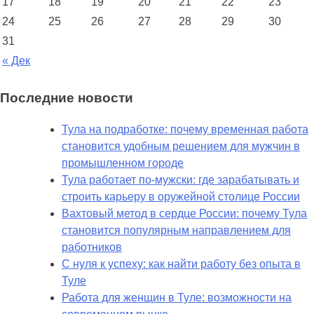
17
18
19
20
21
22
23
24
25
26
27
28
29
30
31
« Дек
Последние новости
Тула на подработке: почему временная работа
становится удобным решением для мужчин в
промышленном городе
Тула работает по-мужски: где зарабатывать и
строить карьеру в оружейной столице России
Вахтовый метод в сердце России: почему Тула
становится популярным направлением для
работников
С нуля к успеху: как найти работу без опыта в
Туле
Работа для женщин в Туле: возможности на