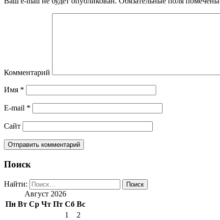
Ваш e-mail не будет опубликован.
Обязательные поля помечен
Комментарий
Имя
*
E-mail
*
Сайт
Поиск
Найти:
Август 2026
Пн
Вт
Ср
Чт
Пт
Сб
Вс
1
2