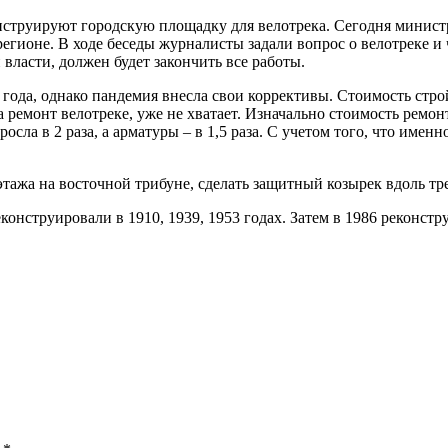
конструируют городскую площадку для велотрека. Сегодня минис
регионе. В ходе беседы журналисты задали вопрос о велотреке и 
власти, должен будет закончить все работы.
года, однако пандемия внесла свои коррективы. Стоимость стро
ремонт велотреке, уже не хватает. Изначально стоимость ремонт
росла в 2 раза, а арматуры – в 1,5 раза. С учетом того, что им
этажа на восточной трибуне, сделать защитный козырек вдоль тр
реконструировали в 1910, 1939, 1953 годах. Затем в 1986 реконс