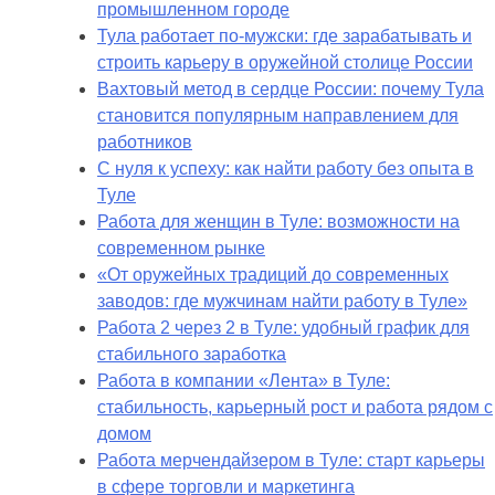
промышленном городе
Тула работает по-мужски: где зарабатывать и
строить карьеру в оружейной столице России
Вахтовый метод в сердце России: почему Тула
становится популярным направлением для
работников
С нуля к успеху: как найти работу без опыта в
Туле
Работа для женщин в Туле: возможности на
современном рынке
«От оружейных традиций до современных
заводов: где мужчинам найти работу в Туле»
Работа 2 через 2 в Туле: удобный график для
стабильного заработка
Работа в компании «Лента» в Туле:
стабильность, карьерный рост и работа рядом с
домом
Работа мерчендайзером в Туле: старт карьеры
в сфере торговли и маркетинга