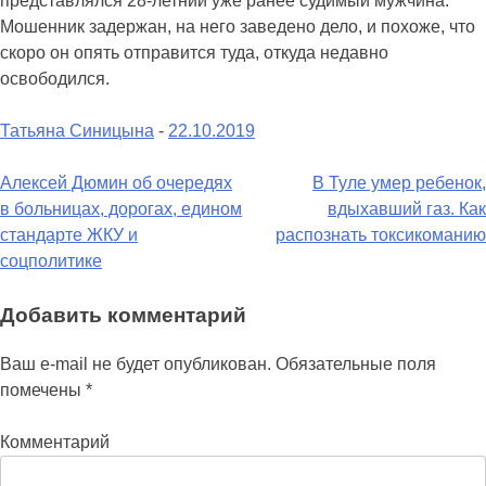
представлялся 28-летний уже ранее судимый мужчина.
Мошенник задержан, на него заведено дело, и похоже, что
скоро он опять отправится туда, откуда недавно
освободился.
Татьяна Синицына
-
22.10.2019
Навигация
Алексей Дюмин об очередях
В Туле умер ребенок,
в больницах, дорогах, едином
вдыхавший газ. Как
по
стандарте ЖКУ и
распознать токсикоманию
записям
соцполитике
Добавить комментарий
Ваш e-mail не будет опубликован.
Обязательные поля
помечены
*
Комментарий