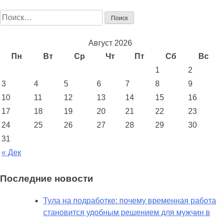
Найти:
Август 2026
Пн
Вт
Ср
Чт
Пт
Сб
Вс
1
2
3
4
5
6
7
8
9
10
11
12
13
14
15
16
17
18
19
20
21
22
23
24
25
26
27
28
29
30
31
« Дек
Последние новости
Тула на подработке: почему временная работа
становится удобным решением для мужчин в