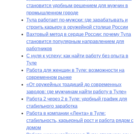
становится удобным решением для мужчин в
промышленном городе
Тула работает по-мужски: где зарабатывать и
строить карьеру в оружейной столице России
Вахтовый метод в сердце России: почему Тула
становится популярным направлением для
работников
С нуля к успеху: как найти работу без опыта в
Туле
Работа для женщин в Туле: возможности на
современном рынке
«От оружейных традиций до современных
заводов: где мужчинам найти работу в Туле»
Работа 2 через 2 в Туле: удобный график для
стабильного заработка
Работа в компании «Лента» в Туле:
стабильность, карьерный рост и работа рядом с
домом