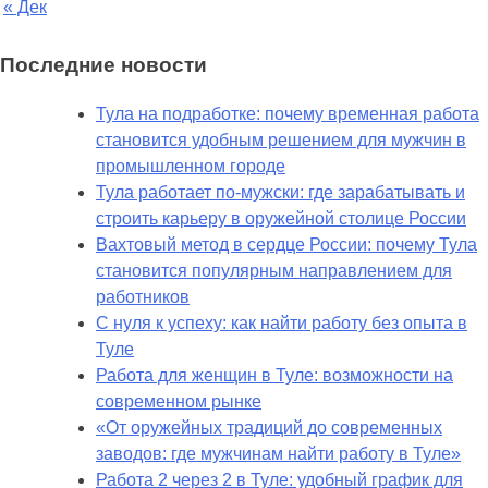
« Дек
Последние новости
Тула на подработке: почему временная работа
становится удобным решением для мужчин в
промышленном городе
Тула работает по-мужски: где зарабатывать и
строить карьеру в оружейной столице России
Вахтовый метод в сердце России: почему Тула
становится популярным направлением для
работников
С нуля к успеху: как найти работу без опыта в
Туле
Работа для женщин в Туле: возможности на
современном рынке
«От оружейных традиций до современных
заводов: где мужчинам найти работу в Туле»
Работа 2 через 2 в Туле: удобный график для