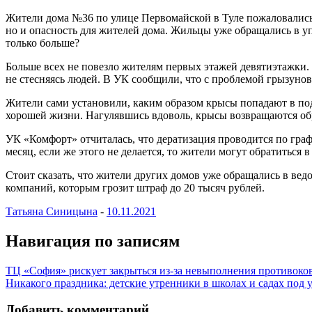
Жители дома №36 по улице Первомайской в Туле пожаловались н
но и опасность для жителей дома. Жильцы уже обращались в у
только больше?
Больше всех не повезло жителям первых этажей девятиэтажки. 
не стесняясь людей. В УК сообщили, что с проблемой грызунов 
Жители сами установили, каким образом крысы попадают в подв
хорошей жизни. Нагулявшись вдоволь, крысы возвращаются обра
УК «Комфорт» отчиталась, что дератизация проводится по граф
месяц, если же этого не делается, то жители могут обратиться 
Стоит сказать, что жители других домов уже обращались в вед
компаний, которым грозит штраф до 20 тысяч рублей.
Татьяна Синицына
-
10.11.2021
Навигация по записям
ТЦ «София» рискует закрыться из-за невыполнения противоко
Никакого праздника: детские утренники в школах и садах под 
Добавить комментарий