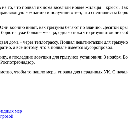
а то, что подвал их дома заселили новые жильцы – крысы. Тако
правляющую компанию и получили ответ, что специалисты борются
Они воочию видят, как грызуны бегают по зданию. Десятки крыс
борются уже больше месяца, однако пока что результатов не осо
ал дома – через теплотрассу. Подвал девятиэтажки для грызунов
тно, а все потому, что в подвале имеется мусоропровод.
ику, а последние ловушки для грызунов установили 3 ноября. Бо
в Роспотребнадзор.
омство, чтобы то нашло меры управы для нерадивых УК. С начал
видных мер
угрозой