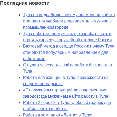
Последние новости
Тула на подработке: почему временная работа
становится удобным решением для мужчин в
промышленном городе
Тула работает по-мужски: где зарабатывать и
строить карьеру в оружейной столице России
Вахтовый метод в сердце России: почему Тула
становится популярным направлением для
работников
С нуля к успеху: как найти работу без опыта в
Туле
Работа для женщин в Туле: возможности на
современном рынке
«От оружейных традиций до современных
заводов: где мужчинам найти работу в Туле»
Работа 2 через 2 в Туле: удобный график для
стабильного заработка
Работа в компании «Лента» в Туле: