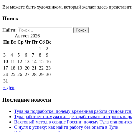
Вы можете быть художником, который желает здесь представить
Поиск
Найти:
Август 2026
Пн
Вт
Ср
Чт
Пт
Сб
Вс
1
2
3
4
5
6
7
8
9
10
11
12
13
14
15
16
17
18
19
20
21
22
23
24
25
26
27
28
29
30
31
« Дек
Последние новости
Тула на подработке: почему временная работа становит
Тула работает по-мужски: где зарабатывать и строить ка
Вахтовый метод в сердце России: почему Тула становит
С нуля к успеху: как найти работу без опыта в Туле