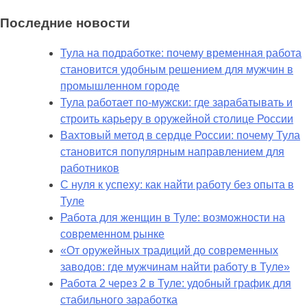
Последние новости
Тула на подработке: почему временная работа
становится удобным решением для мужчин в
промышленном городе
Тула работает по-мужски: где зарабатывать и
строить карьеру в оружейной столице России
Вахтовый метод в сердце России: почему Тула
становится популярным направлением для
работников
С нуля к успеху: как найти работу без опыта в
Туле
Работа для женщин в Туле: возможности на
современном рынке
«От оружейных традиций до современных
заводов: где мужчинам найти работу в Туле»
Работа 2 через 2 в Туле: удобный график для
стабильного заработка