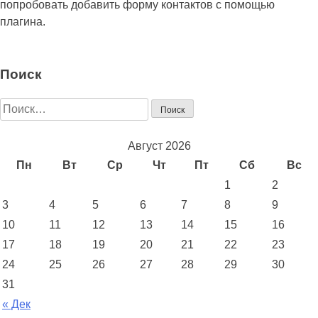
попробовать добавить форму контактов с помощью
плагина.
Поиск
Найти:
Август 2026
Пн
Вт
Ср
Чт
Пт
Сб
Вс
1
2
3
4
5
6
7
8
9
10
11
12
13
14
15
16
17
18
19
20
21
22
23
24
25
26
27
28
29
30
31
« Дек