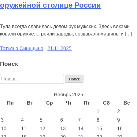
оружейной столице России
Тула всегда славилась делом рук мужских. Здесь веками
ковали оружие, строили заводы, создавали машины и […]
on
Татьяна Синицына
-
21.11.2025
Тула
работает
Поиск
по-
Найти:
мужски:
где
зарабатывать
Ноябрь 2025
и
Пн
Вт
Ср
Чт
Пт
Сб
Вс
строить
1
2
карьеру
3
4
5
6
7
8
9
в
10
11
12
13
14
15
16
оружейной
столице