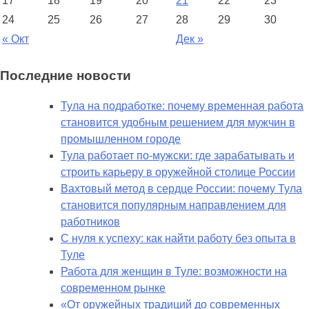
17
18
19
20
21
22
23
России
24
25
26
27
28
29
30
« Окт
Дек »
Последние новости
Тула на подработке: почему временная работа
становится удобным решением для мужчин в
промышленном городе
Тула работает по-мужски: где зарабатывать и
строить карьеру в оружейной столице России
Вахтовый метод в сердце России: почему Тула
становится популярным направлением для
работников
С нуля к успеху: как найти работу без опыта в
Туле
Работа для женщин в Туле: возможности на
современном рынке
«От оружейных традиций до современных