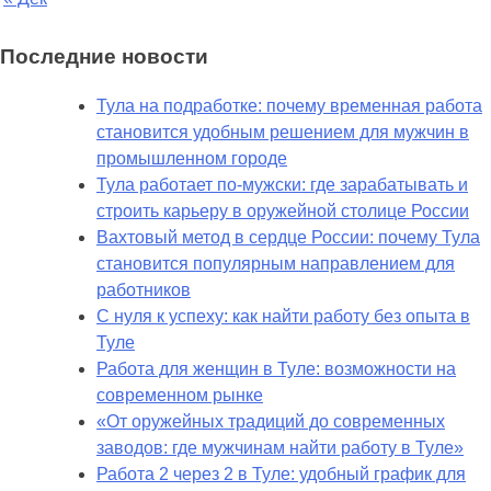
Последние новости
Тула на подработке: почему временная работа
становится удобным решением для мужчин в
промышленном городе
Тула работает по-мужски: где зарабатывать и
строить карьеру в оружейной столице России
Вахтовый метод в сердце России: почему Тула
становится популярным направлением для
работников
С нуля к успеху: как найти работу без опыта в
Туле
Работа для женщин в Туле: возможности на
современном рынке
«От оружейных традиций до современных
заводов: где мужчинам найти работу в Туле»
Работа 2 через 2 в Туле: удобный график для