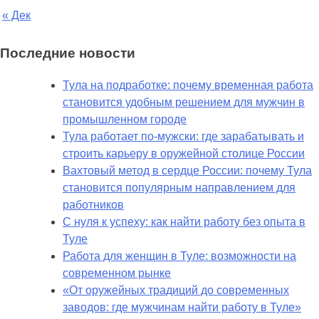
« Дек
Последние новости
Тула на подработке: почему временная работа
становится удобным решением для мужчин в
промышленном городе
Тула работает по-мужски: где зарабатывать и
строить карьеру в оружейной столице России
Вахтовый метод в сердце России: почему Тула
становится популярным направлением для
работников
С нуля к успеху: как найти работу без опыта в
Туле
Работа для женщин в Туле: возможности на
современном рынке
«От оружейных традиций до современных
заводов: где мужчинам найти работу в Туле»