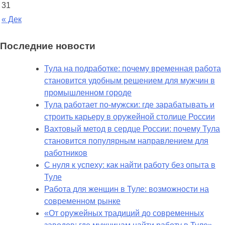
31
« Дек
Последние новости
Тула на подработке: почему временная работа
становится удобным решением для мужчин в
промышленном городе
Тула работает по-мужски: где зарабатывать и
строить карьеру в оружейной столице России
Вахтовый метод в сердце России: почему Тула
становится популярным направлением для
работников
С нуля к успеху: как найти работу без опыта в
Туле
Работа для женщин в Туле: возможности на
современном рынке
«От оружейных традиций до современных