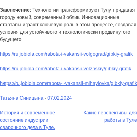
Заключение:
Технологии трансформируют Тулу, придавая
городу новый, современный облик. Инновационные
стартапы играют ключевую роль в этом процессе, создавая
условия для устойчивого и технологически продвинутого
будущего.
https://ru.jobiola.com/rabota-i-vakansii-volgograd/gibkiy-grafik
https://ru.jobiola.com/rabota-i-vakansii-volzhskiy/gibkiy-grafik
h\ttps://ru.jobiola.com/rabota-i-vakansii-mihaylovka/gibkiy-grafik
Татьяна Синицына
-
07.02.2024
Навигация
История и современное
Какие перспективы для
состояние индустрии
работы в Туле
по
сварочного дела в Туле.
записям