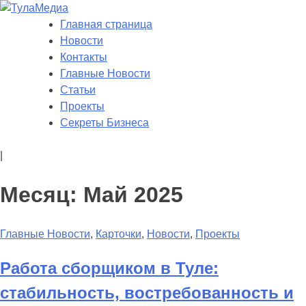
Skip
to
Главная страница
ТулаМедиа
Новости Тулы
content
Новости
Контакты
Главные Новости
Статьи
Проекты
Секреты Бизнеса
|
Месяц: Май 2025
Главные Новости
,
Карточки
,
Новости
,
Проекты
Работа сборщиком в Туле:
стабильность, востребованность и