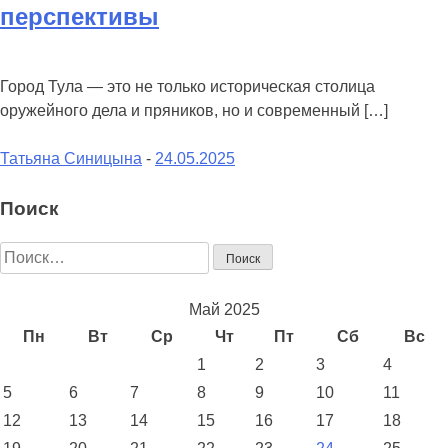
перспективы
Город Тула — это не только историческая столица
оружейного дела и пряников, но и современный […]
on
Татьяна Синицына
-
24.05.2025
Работа
сборщиком
Поиск
в
Найти:
Туле:
стабильность,
востребованность
Май 2025
и
Пн
Вт
Ср
Чт
Пт
Сб
Вс
перспективы
1
2
3
4
5
6
7
8
9
10
11
12
13
14
15
16
17
18