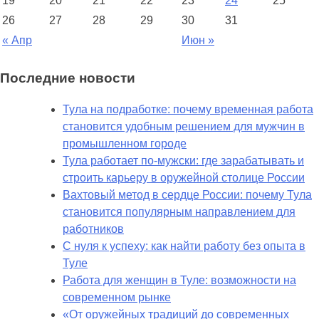
19
20
21
22
23
24
25
26
27
28
29
30
31
« Апр
Июн »
Последние новости
Тула на подработке: почему временная работа
становится удобным решением для мужчин в
промышленном городе
Тула работает по-мужски: где зарабатывать и
строить карьеру в оружейной столице России
Вахтовый метод в сердце России: почему Тула
становится популярным направлением для
работников
С нуля к успеху: как найти работу без опыта в
Туле
Работа для женщин в Туле: возможности на
современном рынке
«От оружейных традиций до современных